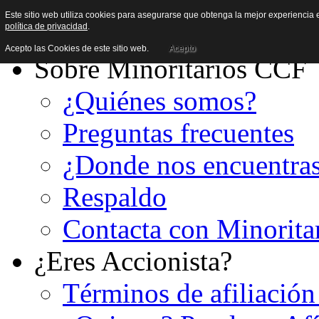
Este sitio web utiliza cookies para asegurarse que obtenga la mejor experiencia e
política de privacidad
.
Acepto las Cookies de este sitio web.
Acepto
Sobre Minoritarios CCF
¿Quiénes somos?
Preguntas frecuentes
¿Donde nos encuentra
Respaldo
Contacta con Minorita
¿Eres Accionista?
Términos de afiliación