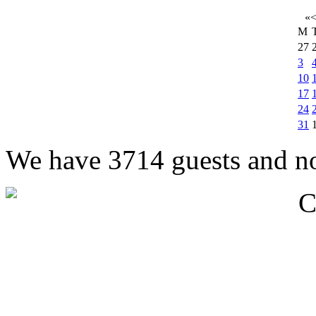
«
M
27
3
10
17
24
31
We have 3714 guests and n