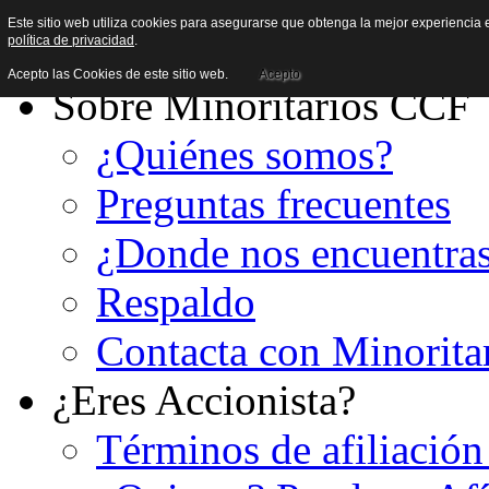
Este sitio web utiliza cookies para asegurarse que obtenga la mejor experiencia e
política de privacidad
.
Acepto las Cookies de este sitio web.
Acepto
Sobre Minoritarios CCF
¿Quiénes somos?
Preguntas frecuentes
¿Donde nos encuentra
Respaldo
Contacta con Minorita
¿Eres Accionista?
Términos de afiliación