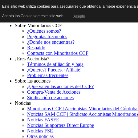
Este sitio web utiliza cookies para asegurarse que obtenga la mejor experiencia e
Acepto las Cookies de este sitio web.
Acepto
Sobre Minoritarios CCF
¿Quiénes somos?
Preguntas frecuentes
¿Donde nos encuentras?
Respaldo
Contacta con Minoritarios CCF
¿Eres Accionista?
Términos de afiliación y baja
¿Quieres? Puedes. ¡Afíliate!
Problemas frecuentes
Sobre las acciones
¿Qué valen las acciones del CCF?
Compra-Venta de Acciones
Sindicación de acciones
Noticias
Minoritarios CCF | Accionistas Minoritarios del Córdob
Noticias SAM CCF | Sindicato Accionistas Minoritarios 
Noticias FASFE
Noticias Supporters Direct Europe
Noticias FSE
Otras noticias