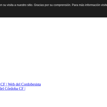
n su visita a nuestro sitio. Gracias por su comprensión. Para más información visi
a CF | Web del Cordobesista
del Córdoba CF |