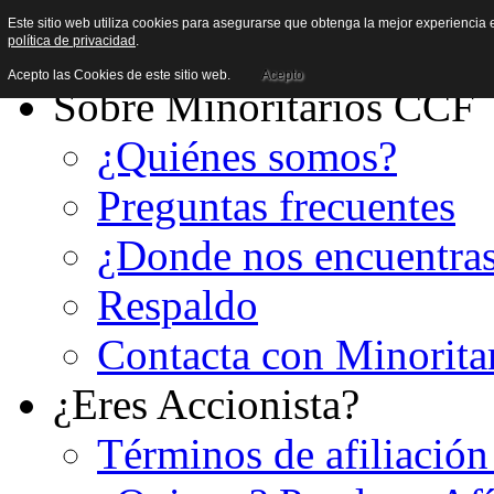
Este sitio web utiliza cookies para asegurarse que obtenga la mejor experiencia e
política de privacidad
.
Acepto las Cookies de este sitio web.
Acepto
Sobre Minoritarios CCF
¿Quiénes somos?
Preguntas frecuentes
¿Donde nos encuentra
Respaldo
Contacta con Minorita
¿Eres Accionista?
Términos de afiliación