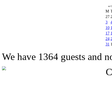
«
M
27
3
10
17
24
31
We have 1364 guests and n