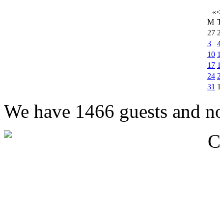
«
M
27
3
10
17
24
31
We have 1466 guests and n