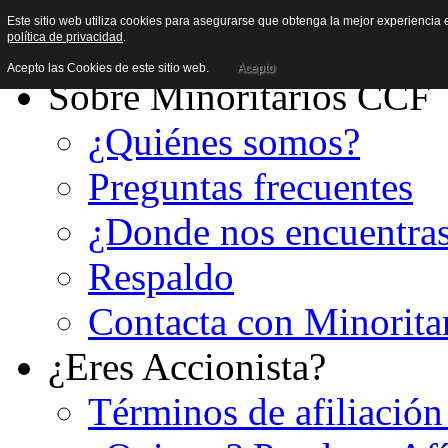
Este sitio web utiliza cookies para asegurarse que obtenga la mejor experiencia e
política de privacidad
.
Acepto las Cookies de este sitio web.
Acepto
Sobre Minoritarios CCF
¿Quiénes somos?
Preguntas frecuentes
¿Donde nos encuentra
Respaldo
Contacta con Minorita
¿Eres Accionista?
Términos de afiliación