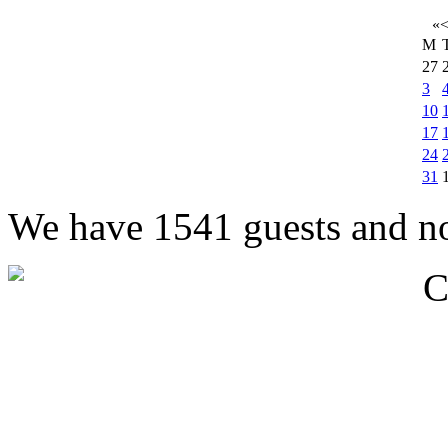
«
M
27
3
10
17
24
31
We have 1541 guests and n