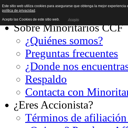
Este sitio web utiliza cookies para asegurarse que obtenga la mejor experiencia e
política de privacidad
.
Acepto las Cookies de este sitio web.
Acepto
Sobre Minoritarios CCF
¿Quiénes somos?
Preguntas frecuentes
¿Donde nos encuentra
Respaldo
Contacta con Minorita
¿Eres Accionista?
Términos de afiliación