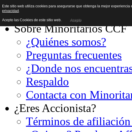
Este sitio web utiliza cookies para asegurarse que obtenga la mejor experiencia e
privacidad
.
Acepto las Cookies de este sitio web.
Acepto
Sobre Minoritarios CCF
¿Quiénes somos?
Preguntas frecuentes
¿Donde nos encuentra
Respaldo
Contacta con Minorita
¿Eres Accionista?
Términos de afiliación