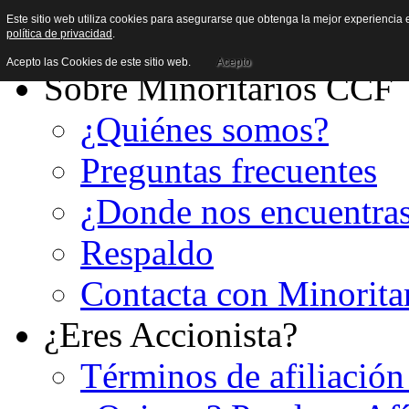
Este sitio web utiliza cookies para asegurarse que obtenga la mejor experiencia e
política de privacidad
.
Acepto las Cookies de este sitio web.
Acepto
Sobre Minoritarios CCF
¿Quiénes somos?
Preguntas frecuentes
¿Donde nos encuentra
Respaldo
Contacta con Minorita
¿Eres Accionista?
Términos de afiliación