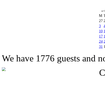
«
M
27
3
10
17
24
31
We have 1776 guests and n