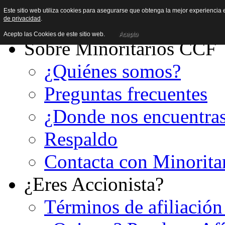
Este sitio web utiliza cookies para asegurarse que obtenga la mejor experiencia e
de privacidad
.
Acepto las Cookies de este sitio web.
Acepto
Sobre Minoritarios CCF
¿Quiénes somos?
Preguntas frecuentes
¿Donde nos encuentra
Respaldo
Contacta con Minorita
¿Eres Accionista?
Términos de afiliación