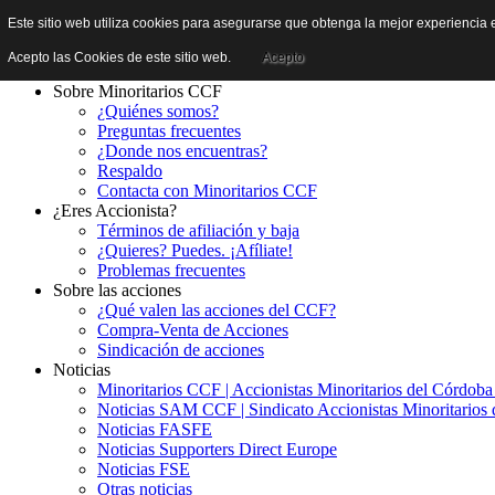
Este sitio web utiliza cookies para asegurarse que obtenga la mejor experiencia e
Acepto las Cookies de este sitio web.
Acepto
Sobre Minoritarios CCF
¿Quiénes somos?
Preguntas frecuentes
¿Donde nos encuentras?
Respaldo
Contacta con Minoritarios CCF
¿Eres Accionista?
Términos de afiliación y baja
¿Quieres? Puedes. ¡Afíliate!
Problemas frecuentes
Sobre las acciones
¿Qué valen las acciones del CCF?
Compra-Venta de Acciones
Sindicación de acciones
Noticias
Minoritarios CCF | Accionistas Minoritarios del Córdob
Noticias SAM CCF | Sindicato Accionistas Minoritarios 
Noticias FASFE
Noticias Supporters Direct Europe
Noticias FSE
Otras noticias