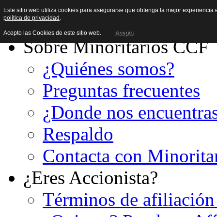
Este sitio web utiliza cookies para asegurarse que obtenga la mejor experiencia e
política de privacidad
.
Acepto las Cookies de este sitio web.
Acepto
Sobre Minoritarios CCF
¿Quiénes somos?
Preguntas frecuentes
¿Donde nos encuentra
Respaldo
Contacta con Minorita
¿Eres Accionista?
Términos de afiliación