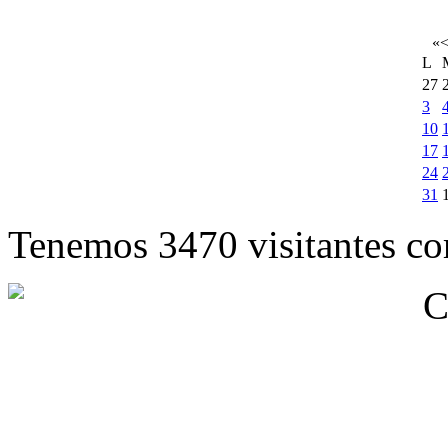
«
L
27
3
10
17
24
31
Tenemos 3470 visitantes cor