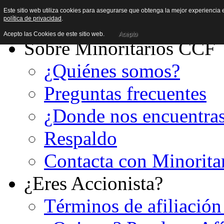
Este sitio web utiliza cookies para asegurarse que obtenga la mejor experiencia e
política de privacidad
.
Acepto las Cookies de este sitio web.
Acepto
Sobre Minoritarios CCF
¿Quiénes somos?
Preguntas frecuentes
¿Donde nos encuentra
Respaldo
Contacta con Minorita
¿Eres Accionista?
Términos de afiliación