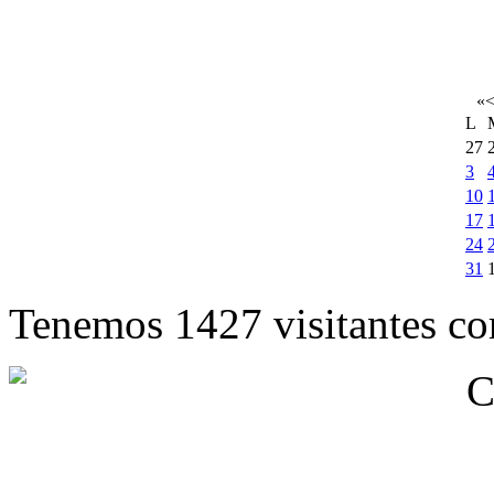
«
L
27
3
10
17
24
31
Tenemos 1427 visitantes cor