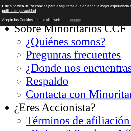
Este sitio web utiliza cookies para asegurarse que obtenga la mejor experiencia e
política de privacidad
.
Acepto las Cookies de este sitio web.
Acepto
Sobre Minoritarios CCF
¿Quiénes somos?
Preguntas frecuentes
¿Donde nos encuentra
Respaldo
Contacta con Minorita
¿Eres Accionista?
Términos de afiliación