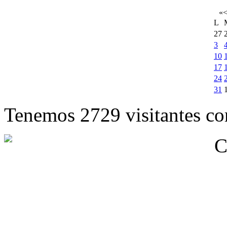
«
L
27
3
10
17
24
31
Tenemos 2729 visitantes cor