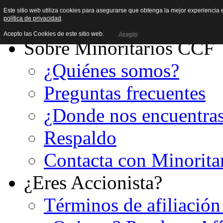
Este sitio web utiliza cookies para asegurarse que obtenga la mejor experiencia e
política de privacidad
.
Acepto las Cookies de este sitio web.
Acepto
Sobre Minoritarios CCF
¿Quiénes somos?
Preguntas frecuentes
¿Donde nos encuentra
Respaldo
Contacta con Minorita
¿Eres Accionista?
Términos de afiliación