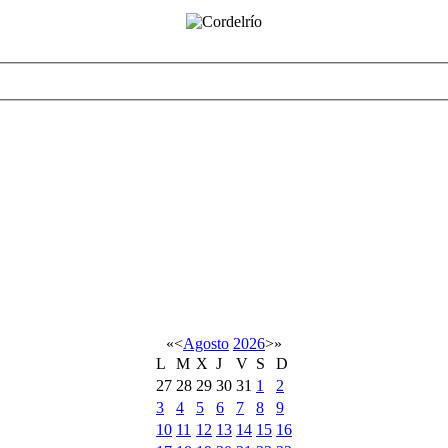
«
<
Agosto
2026
>
»
L
M
X
J
V
S
D
27
28
29
30
31
1
2
3
4
5
6
7
8
9
10
11
12
13
14
15
16