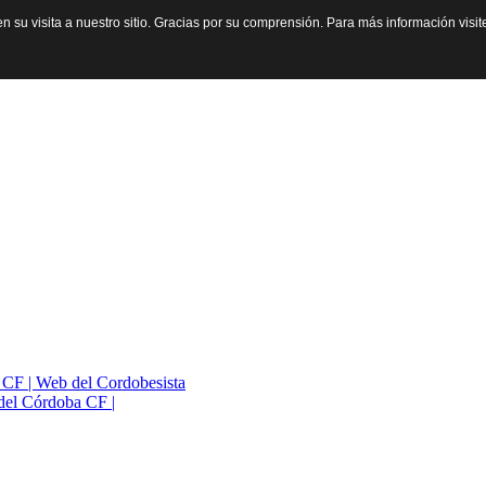
n su visita a nuestro sitio. Gracias por su comprensión. Para más información visi
a CF | Web del Cordobesista
del Córdoba CF |