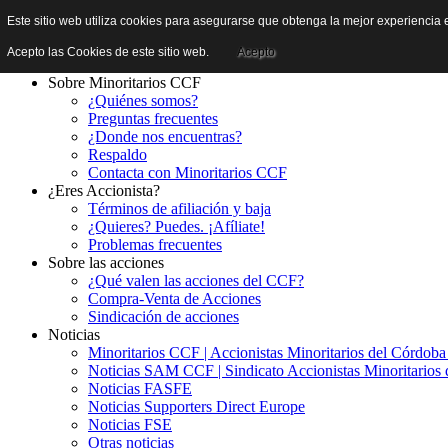
Este sitio web utiliza cookies para asegurarse que obtenga la mejor experiencia e
Acepto las Cookies de este sitio web.
Acepto
Sobre Minoritarios CCF
¿Quiénes somos?
Preguntas frecuentes
¿Donde nos encuentras?
Respaldo
Contacta con Minoritarios CCF
¿Eres Accionista?
Términos de afiliación y baja
¿Quieres? Puedes. ¡Afíliate!
Problemas frecuentes
Sobre las acciones
¿Qué valen las acciones del CCF?
Compra-Venta de Acciones
Sindicación de acciones
Noticias
Minoritarios CCF | Accionistas Minoritarios del Córdob
Noticias SAM CCF | Sindicato Accionistas Minoritarios 
Noticias FASFE
Noticias Supporters Direct Europe
Noticias FSE
Otras noticias