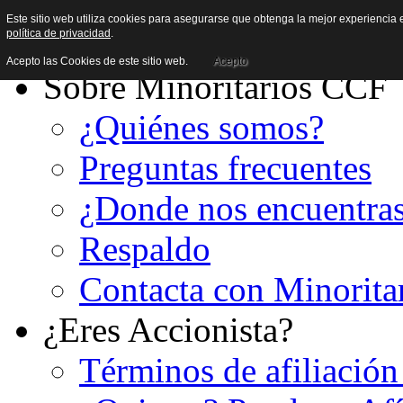
Este sitio web utiliza cookies para asegurarse que obtenga la mejor experiencia e
política de privacidad
.
Acepto las Cookies de este sitio web.
Acepto
Sobre Minoritarios CCF
¿Quiénes somos?
Preguntas frecuentes
¿Donde nos encuentra
Respaldo
Contacta con Minorita
¿Eres Accionista?
Términos de afiliación