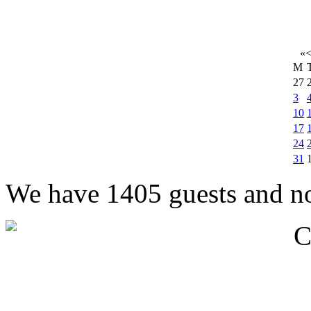
«
M
27
3
10
17
24
31
We have 1405 guests and n