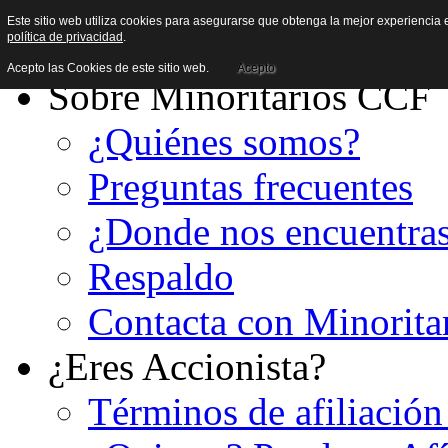
Este sitio web utiliza cookies para asegurarse que obtenga la mejor experiencia e
política de privacidad
.
Acepto las Cookies de este sitio web.
Acepto
Sobre Minoritarios CCF
¿Quiénes somos?
Preguntas frecuentes
¿Donde nos encuentra
Respaldo
Contacta con Minorita
¿Eres Accionista?
Términos de afiliación