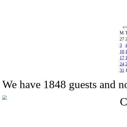
«
M
27
3
10
17
24
31
We have 1848 guests and n