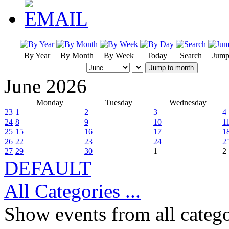
By Year
By Month
By Week
Today
Search
Jump
Jump to month
June 2026
Monday
Tuesday
Wednesday
23
1
2
3
4
24
8
9
10
1
25
15
16
17
1
26
22
23
24
2
27
29
30
1
2
DEFAULT
All Categories ...
Show events from all catego