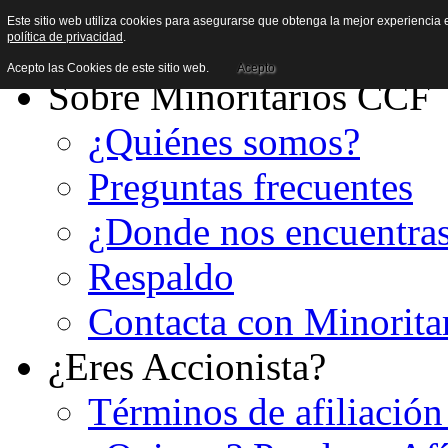
Este sitio web utiliza cookies para asegurarse que obtenga la mejor experiencia e
política de privacidad
.
Acepto las Cookies de este sitio web.
Acepto
Sobre Minoritarios CCF
¿Quiénes somos?
Preguntas frecuentes
¿Donde nos encuentra
Respaldo
Contacta con Minorita
¿Eres Accionista?
Términos de afiliación