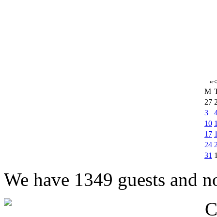
«
M
27
3
10
17
24
31
We have 1349 guests and n