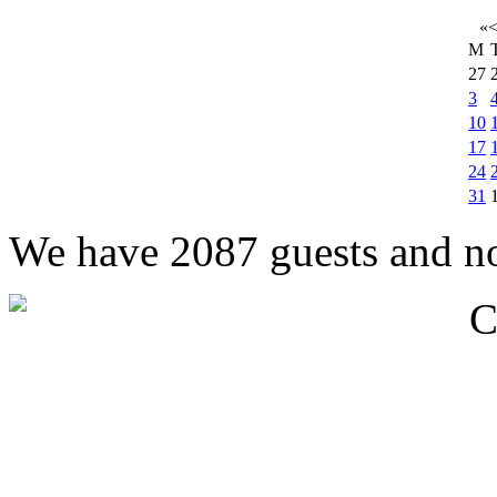
«
M
27
3
10
17
24
31
We have 2087 guests and n