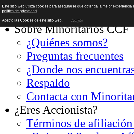
Este sitio web utiliza cookies para asegurarse que obtenga la mejor experiencia e
política de privacidad
.
Acepto las Cookies de este sitio web.
Acepto
Sobre Minoritarios CCF
¿Quiénes somos?
Preguntas frecuentes
¿Donde nos encuentra
Respaldo
Contacta con Minorita
¿Eres Accionista?
Términos de afiliación