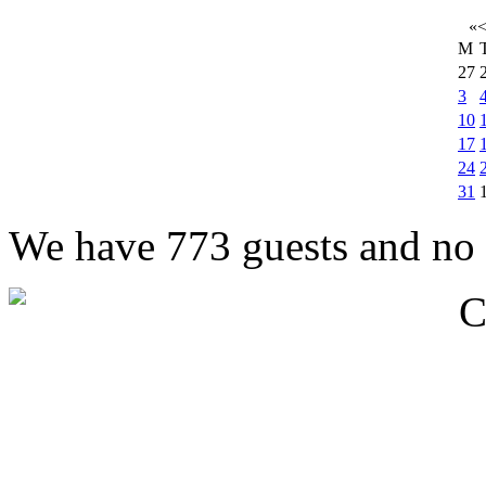
«
M
27
3
10
17
24
31
We have 773 guests and no