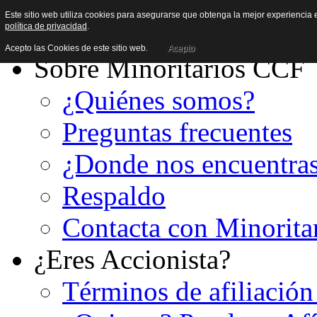
Este sitio web utiliza cookies para asegurarse que obtenga la mejor experiencia e
política de privacidad
.
Acepto las Cookies de este sitio web.
Acepto
Sobre Minoritarios CCF
¿Quiénes somos?
Preguntas frecuentes
¿Donde nos encuentra
Respaldo
Contacta con Minorita
¿Eres Accionista?
Términos de afiliación