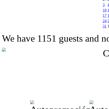
3
10
17
24
31
We have 1151 guests and n