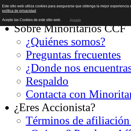
Este sitio web utiliza cookies para asegurarse que obtenga la mejor experiencia e
política de privacidad
.
Acepto las Cookies de este sitio web.
Acepto
Sobre Minoritarios CCF
¿Quiénes somos?
Preguntas frecuentes
¿Donde nos encuentra
Respaldo
Contacta con Minorita
¿Eres Accionista?
Términos de afiliación