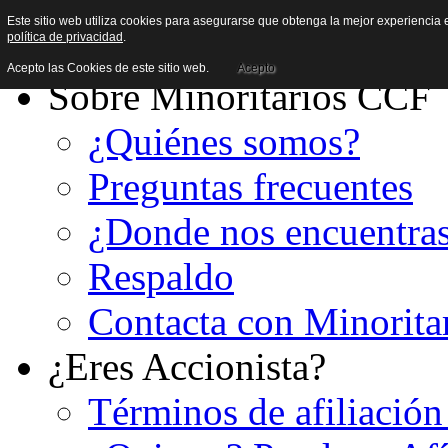
Este sitio web utiliza cookies para asegurarse que obtenga la mejor experiencia e
política de privacidad
.
Acepto las Cookies de este sitio web.
Acepto
Sobre Minoritarios CCF
¿Quiénes somos?
Preguntas frecuentes
¿Donde nos encuentra
Respaldo
Contacta con Minorita
¿Eres Accionista?
Términos de afiliación