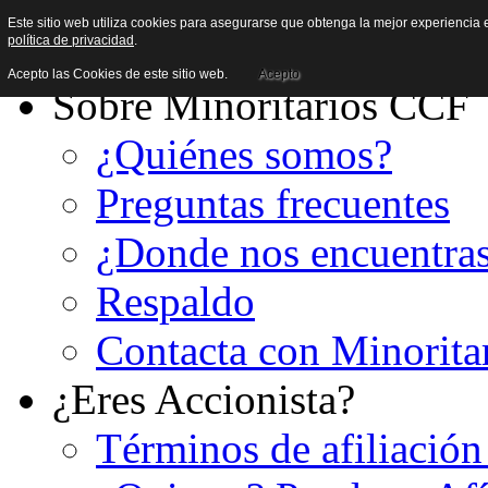
Este sitio web utiliza cookies para asegurarse que obtenga la mejor experiencia e
política de privacidad
.
Acepto las Cookies de este sitio web.
Acepto
Sobre Minoritarios CCF
¿Quiénes somos?
Preguntas frecuentes
¿Donde nos encuentra
Respaldo
Contacta con Minorita
¿Eres Accionista?
Términos de afiliación