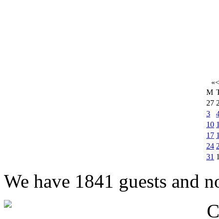
«
M
27
3
10
17
24
31
We have 1841 guests and n