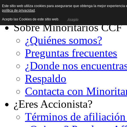
Este sitio web utiliza cookies para asegurarse que obtenga la mejor experiencia e
política de privacidad
.
Acepto las Cookies de este sitio web.
Acepto
Sobre Minoritarios CCF
¿Quiénes somos?
Preguntas frecuentes
¿Donde nos encuentra
Respaldo
Contacta con Minorita
¿Eres Accionista?
Términos de afiliación