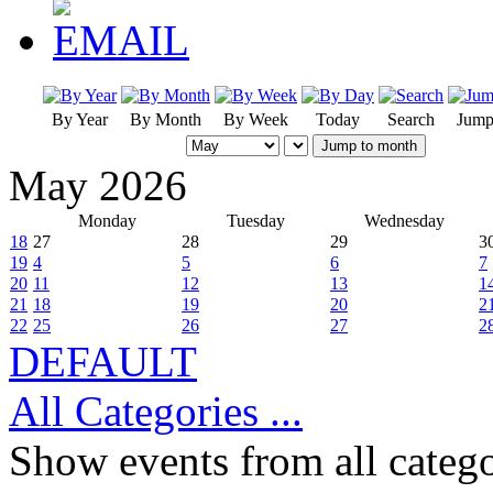
By Year
By Month
By Week
Today
Search
Jump
Jump to month
May 2026
Monday
Tuesday
Wednesday
18
27
28
29
3
19
4
5
6
7
20
11
12
13
1
21
18
19
20
2
22
25
26
27
2
DEFAULT
All Categories ...
Show events from all catego