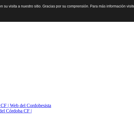
n su visita a nuestro sitio. Gracias por su comprensión. Para más información visi
a CF | Web del Cordobesista
del Córdoba CF |