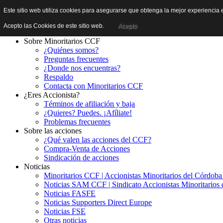
Este sitio web utiliza cookies para asegurarse que obtenga la mejor experiencia e
Acepto las Cookies de este sitio web.
Acepto
Sobre Minoritarios CCF
¿Quiénes somos?
Preguntas frecuentes
¿Donde nos encuentras?
Respaldo
Contacta con Minoritarios CCF
¿Eres Accionista?
Términos de afiliación y baja
¿Quieres? Puedes. ¡Afíliate!
Problemas frecuentes
Sobre las acciones
¿Qué valen las acciones del CCF?
Compra-Venta de Acciones
Sindicación de acciones
Noticias
Minoritarios CCF | Accionistas Minoritarios del Córdob
Noticias SAM CCF | Sindicato Accionistas Minoritarios 
Noticias FASFE
Noticias Supporters Direct Europe
Noticias FSE
Otras noticias