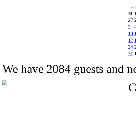
«
M
27
3
10
17
24
31
We have 2084 guests and n