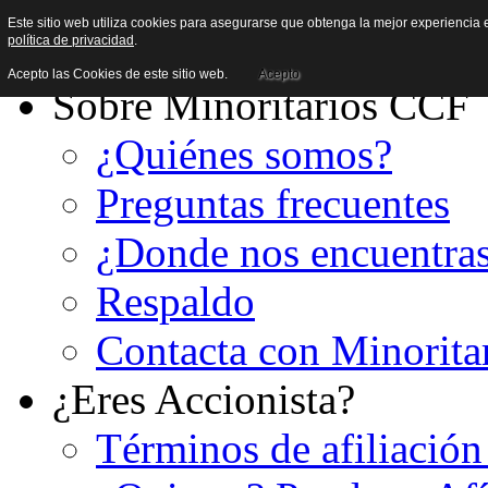
Este sitio web utiliza cookies para asegurarse que obtenga la mejor experiencia e
política de privacidad
.
Acepto las Cookies de este sitio web.
Acepto
Sobre Minoritarios CCF
¿Quiénes somos?
Preguntas frecuentes
¿Donde nos encuentra
Respaldo
Contacta con Minorita
¿Eres Accionista?
Términos de afiliación