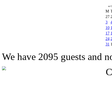
«
M
27
3
10
17
24
31
We have 2095 guests and n