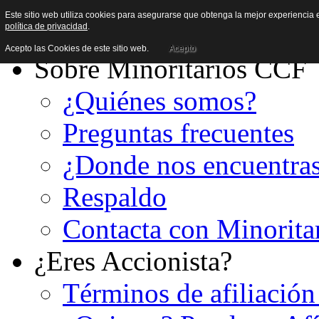
Este sitio web utiliza cookies para asegurarse que obtenga la mejor experiencia e
política de privacidad
.
Acepto las Cookies de este sitio web.
Acepto
Sobre Minoritarios CCF
¿Quiénes somos?
Preguntas frecuentes
¿Donde nos encuentra
Respaldo
Contacta con Minorita
¿Eres Accionista?
Términos de afiliación