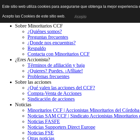
Este sitio web utiliza cookies para asegurarse que obtenga la mejor experiencia e
Acepto las Cookies de este sitio web.
Acepto
Sobre Minoritarios CCF
¿Quiénes somos?
Preguntas frecuentes
¿Donde nos encuentras?
Respaldo
Contacta con Minoritarios CCF
¿Eres Accionista?
Términos de afiliación y baja
¿Quieres? Puedes. ¡Afíliate!
Problemas frecuentes
Sobre las acciones
¿Qué valen las acciones del CCF?
Compra-Venta de Acciones
Sindicación de acciones
Noticias
Minoritarios CCF | Accionistas Minoritarios del Córdob
Noticias SAM CCF | Sindicato Accionistas Minoritarios 
Noticias FASFE
Noticias Supporters Direct Europe
Noticias FSE
Otras noticias