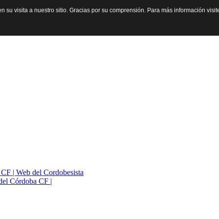
n su visita a nuestro sitio. Gracias por su comprensión. Para más información visi
a CF | Web del Cordobesista
del Córdoba CF |