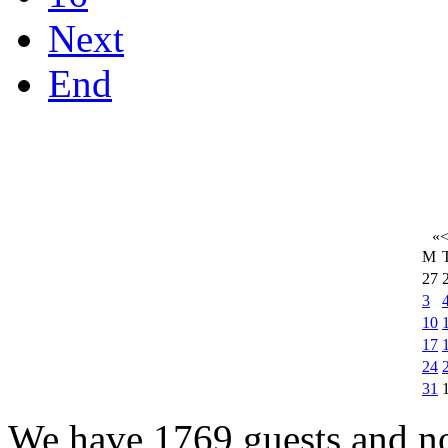
Next
End
«
M
27
3
10
17
24
31
We have 1769 guests and n