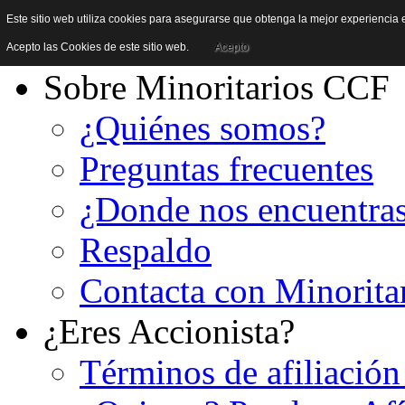
Este sitio web utiliza cookies para asegurarse que obtenga la mejor experiencia e
Acepto las Cookies de este sitio web.
Acepto
Sobre Minoritarios CCF
¿Quiénes somos?
Preguntas frecuentes
¿Donde nos encuentra
Respaldo
Contacta con Minorita
¿Eres Accionista?
Términos de afiliación