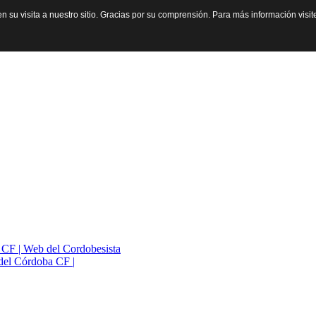
n su visita a nuestro sitio. Gracias por su comprensión. Para más información visi
a CF | Web del Cordobesista
del Córdoba CF |