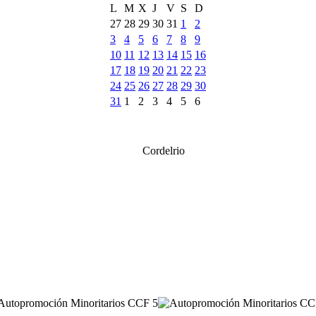
L
M
X
J
V
S
D
27
28
29
30
31
1
2
3
4
5
6
7
8
9
10
11
12
13
14
15
16
17
18
19
20
21
22
23
24
25
26
27
28
29
30
31
1
2
3
4
5
6