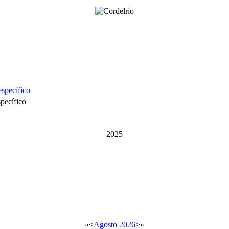
specífico
2025
«
<
Agosto
2026
>
»