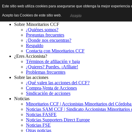
Este sitio web utiliza cookies para asegurarse que obtenga la mejor experiencia e
Acepto las Cookies de este sitio web.
Acepto
Sobre Minoritarios CCF
¿Quiénes somos?
Preguntas frecuentes
¿Donde nos encuentras?
Respaldo
Contacta con Minoritarios CCF
¿Eres Accionista?
Términos de afiliación y baja
¿Quieres? Puedes. ¡Afíliate!
Problemas frecuentes
Sobre las acciones
¿Qué valen las acciones del CCF?
Compra-Venta de Acciones
Sindicación de acciones
Noticias
Minoritarios CCF | Accionistas Minoritarios del Córdob
Noticias SAM CCF | Sindicato Accionistas Minoritarios 
Noticias FASFE
Noticias Supporters Direct Europe
Noticias FSE
Otras noticias