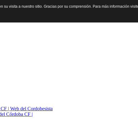
n su visita a nuestro sitio. Gracias por su comprensión. Para más información visi
a CF | Web del Cordobesista
del Córdoba CF |