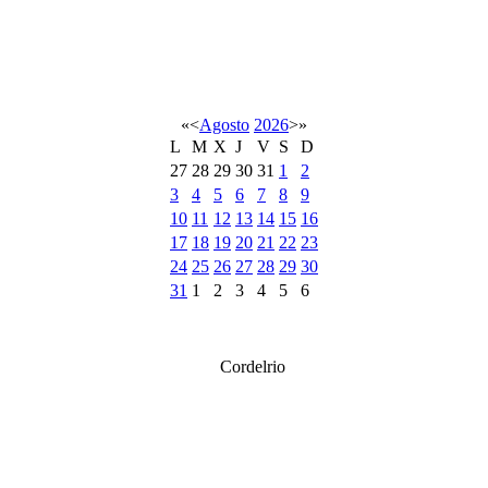
«
<
Agosto
2026
>
»
L
M
X
J
V
S
D
27
28
29
30
31
1
2
3
4
5
6
7
8
9
10
11
12
13
14
15
16
17
18
19
20
21
22
23
24
25
26
27
28
29
30
31
1
2
3
4
5
6