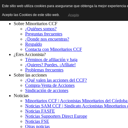
Este sitio web utiliza cookies para asegurarse que obtenga la mejor experiencia e
Acepto las Cookies de este sitio web.
Acepto
Sobre Minoritarios CCF
¿Quiénes somos?
Preguntas frecuentes
¿Donde nos encuentras?
Respaldo
Contacta con Minoritarios CCF
¿Eres Accionista?
Términos de afiliación y baja
¿Quieres? Puedes. ¡Afíliate!
Problemas frecuentes
Sobre las acciones
¿Qué valen las acciones del CCF?
Compra-Venta de Acciones
Sindicación de acciones
Noticias
Minoritarios CCF | Accionistas Minoritarios del Córdob
Noticias SAM CCF | Sindicato Accionistas Minoritarios 
Noticias FASFE
Noticias Supporters Direct Europe
Noticias FSE
Otras noticias