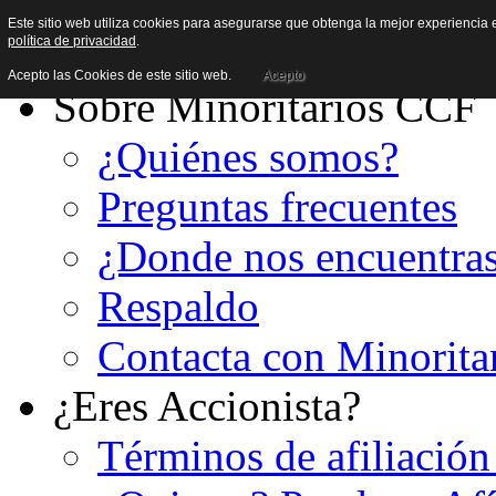
Este sitio web utiliza cookies para asegurarse que obtenga la mejor experiencia e
política de privacidad
.
Acepto las Cookies de este sitio web.
Acepto
Sobre Minoritarios CCF
¿Quiénes somos?
Preguntas frecuentes
¿Donde nos encuentra
Respaldo
Contacta con Minorita
¿Eres Accionista?
Términos de afiliación