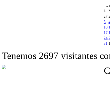
«
L
27
3
10
17
24
31
Tenemos 2697 visitantes cor