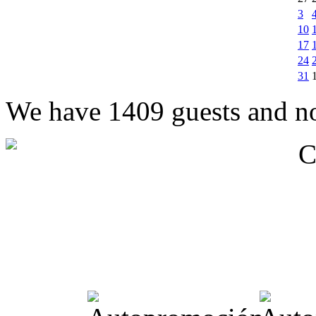
3
10
17
24
31
We have 1409 guests and n