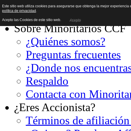
Este sitio web utiliza cookies para asegurarse que obtenga la mejor experiencia e
política de privacidad
.
Acepto las Cookies de este sitio web.
Acepto
Sobre Minoritarios CCF
¿Quiénes somos?
Preguntas frecuentes
¿Donde nos encuentra
Respaldo
Contacta con Minorita
¿Eres Accionista?
Términos de afiliación