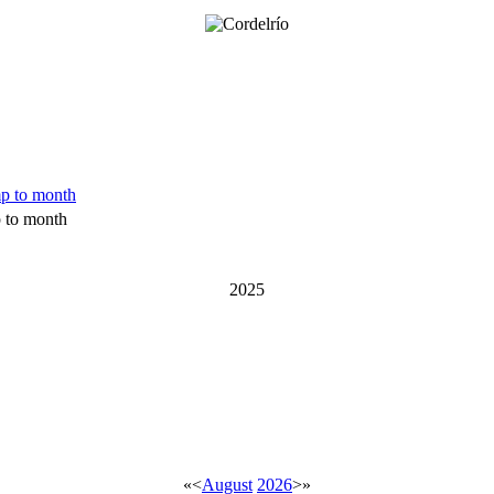
 to month
2025
«
<
August
2026
>
»