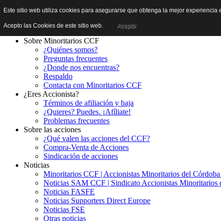
Este sitio web utiliza cookies para asegurarse que obtenga la mejor experiencia e
Acepto las Cookies de este sitio web.
Acepto
Sobre Minoritarios CCF
¿Quiénes somos?
Preguntas frecuentes
¿Donde nos encuentras?
Respaldo
Contacta con Minoritarios CCF
¿Eres Accionista?
Términos de afiliación y baja
¿Quieres? Puedes. ¡Afíliate!
Problemas frecuentes
Sobre las acciones
¿Qué valen las acciones del CCF?
Compra-Venta de Acciones
Sindicación de acciones
Noticias
Minoritarios CCF | Accionistas Minoritarios del Córdob
Noticias SAM CCF | Sindicato Accionistas Minoritarios 
Noticias FASFE
Noticias Supporters Direct Europe
Noticias FSE
Otras noticias