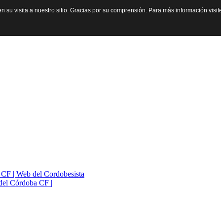
n su visita a nuestro sitio. Gracias por su comprensión. Para más información visi
a CF | Web del Cordobesista
del Córdoba CF |