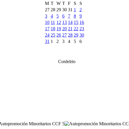
M
T
W
T
F
S
S
27
28
29
30
31
1
2
3
4
5
6
7
8
9
10
11
12
13
14
15
16
17
18
19
20
21
22
23
24
25
26
27
28
29
30
31
1
2
3
4
5
6