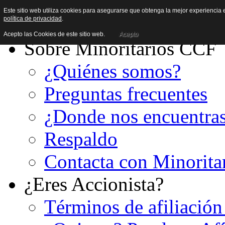
Este sitio web utiliza cookies para asegurarse que obtenga la mejor experiencia e
política de privacidad
.
Acepto las Cookies de este sitio web.
Acepto
Sobre Minoritarios CCF
¿Quiénes somos?
Preguntas frecuentes
¿Donde nos encuentra
Respaldo
Contacta con Minorita
¿Eres Accionista?
Términos de afiliación