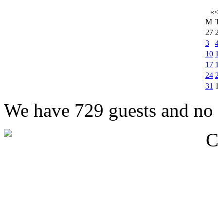
«
M
27
3
10
17
24
31
We have 729 guests and no