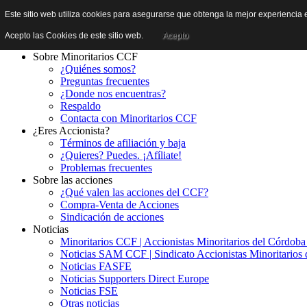
Este sitio web utiliza cookies para asegurarse que obtenga la mejor experiencia e
Acepto las Cookies de este sitio web.
Acepto
Sobre Minoritarios CCF
¿Quiénes somos?
Preguntas frecuentes
¿Donde nos encuentras?
Respaldo
Contacta con Minoritarios CCF
¿Eres Accionista?
Términos de afiliación y baja
¿Quieres? Puedes. ¡Afíliate!
Problemas frecuentes
Sobre las acciones
¿Qué valen las acciones del CCF?
Compra-Venta de Acciones
Sindicación de acciones
Noticias
Minoritarios CCF | Accionistas Minoritarios del Córdob
Noticias SAM CCF | Sindicato Accionistas Minoritarios 
Noticias FASFE
Noticias Supporters Direct Europe
Noticias FSE
Otras noticias