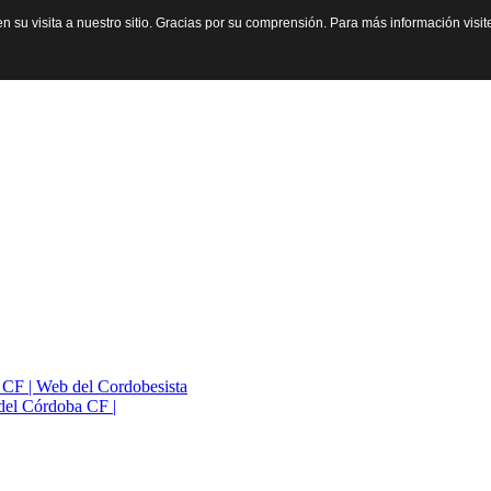
n su visita a nuestro sitio. Gracias por su comprensión. Para más información visi
a CF | Web del Cordobesista
del Córdoba CF |