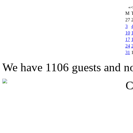
«
M
27
3
10
17
24
31
We have 1106 guests and n