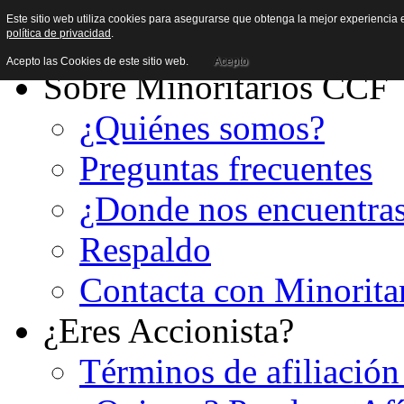
Este sitio web utiliza cookies para asegurarse que obtenga la mejor experiencia e
política de privacidad
.
Acepto las Cookies de este sitio web.
Acepto
Sobre Minoritarios CCF
¿Quiénes somos?
Preguntas frecuentes
¿Donde nos encuentra
Respaldo
Contacta con Minorita
¿Eres Accionista?
Términos de afiliación