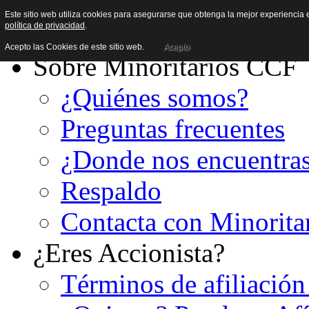
Este sitio web utiliza cookies para asegurarse que obtenga la mejor experiencia e
política de privacidad
.
Acepto las Cookies de este sitio web.
Acepto
Sobre Minoritarios CCF
¿Quiénes somos?
Preguntas frecuentes
¿Donde nos encuentra
Respaldo
Contacta con Minorita
¿Eres Accionista?
Términos de afiliación