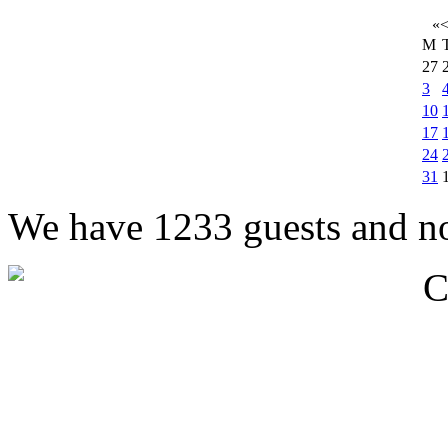
«
M
27
3
10
17
24
31
We have 1233 guests and n