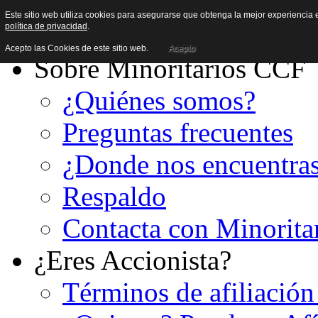
Este sitio web utiliza cookies para asegurarse que obtenga la mejor experiencia e
política de privacidad
.
Acepto las Cookies de este sitio web.
Acepto
Sobre Minoritarios CCF
¿Quiénes somos?
Preguntas frecuentes
¿Donde nos encuentra
Respaldo
Contacta con Minorita
¿Eres Accionista?
Términos de afiliación