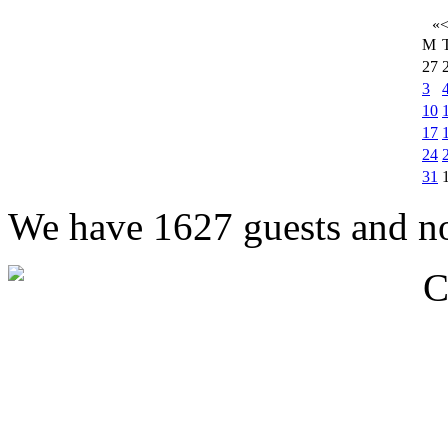
«
M
27
3
10
17
24
31
We have 1627 guests and n