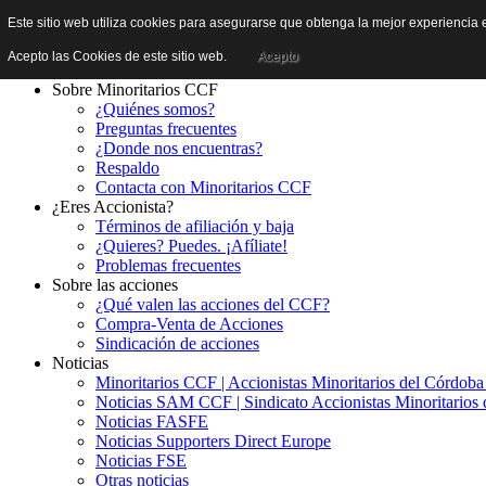
Este sitio web utiliza cookies para asegurarse que obtenga la mejor experiencia e
Acepto las Cookies de este sitio web.
Acepto
Sobre Minoritarios CCF
¿Quiénes somos?
Preguntas frecuentes
¿Donde nos encuentras?
Respaldo
Contacta con Minoritarios CCF
¿Eres Accionista?
Términos de afiliación y baja
¿Quieres? Puedes. ¡Afíliate!
Problemas frecuentes
Sobre las acciones
¿Qué valen las acciones del CCF?
Compra-Venta de Acciones
Sindicación de acciones
Noticias
Minoritarios CCF | Accionistas Minoritarios del Córdob
Noticias SAM CCF | Sindicato Accionistas Minoritarios 
Noticias FASFE
Noticias Supporters Direct Europe
Noticias FSE
Otras noticias