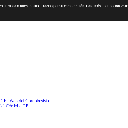
n su visita a nuestro sitio. Gracias por su comprensión. Para más información visi
a CF | Web del Cordobesista
del Córdoba CF |