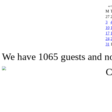
«
M
27
3
10
17
24
31
We have 1065 guests and n