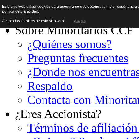
Este sitio web utiliza cookies para asegurarse que obtenga la mejor experiencia e
política de privacidad
.
Acepto las Cookies de este sitio web.
Acepto
Sobre Minoritarios CCF
¿Quiénes somos?
Preguntas frecuentes
¿Donde nos encuentra
Respaldo
Contacta con Minorita
¿Eres Accionista?
Términos de afiliación