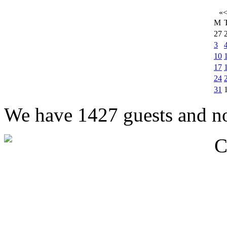
«
M
27
3
10
17
24
31
We have 1427 guests and n