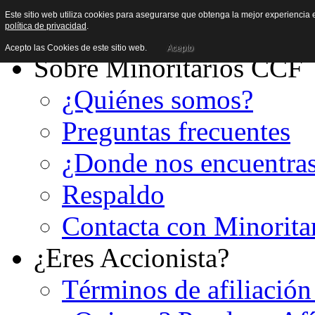
Este sitio web utiliza cookies para asegurarse que obtenga la mejor experiencia e
política de privacidad
.
Acepto las Cookies de este sitio web.
Acepto
Sobre Minoritarios CCF
¿Quiénes somos?
Preguntas frecuentes
¿Donde nos encuentra
Respaldo
Contacta con Minorita
¿Eres Accionista?
Términos de afiliación