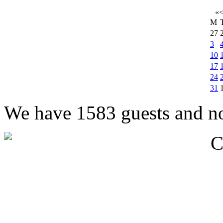
«
M
27
3
10
17
24
31
We have 1583 guests and n