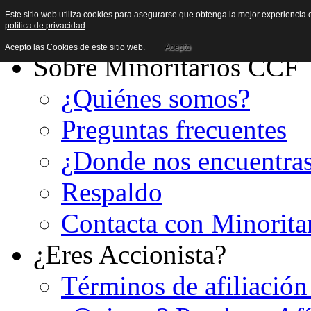
Este sitio web utiliza cookies para asegurarse que obtenga la mejor experiencia e
política de privacidad
.
Acepto las Cookies de este sitio web.
Acepto
Sobre Minoritarios CCF
¿Quiénes somos?
Preguntas frecuentes
¿Donde nos encuentra
Respaldo
Contacta con Minorita
¿Eres Accionista?
Términos de afiliación