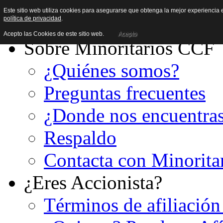
Este sitio web utiliza cookies para asegurarse que obtenga la mejor experiencia e
política de privacidad
.
Acepto las Cookies de este sitio web.
Acepto
Sobre Minoritarios CCF
¿Quiénes somos?
Preguntas frecuentes
¿Donde nos encuentra
Respaldo
Contacta con Minorita
¿Eres Accionista?
Términos de afiliación