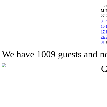
«
M
27
3
10
17
24
31
We have 1009 guests and n