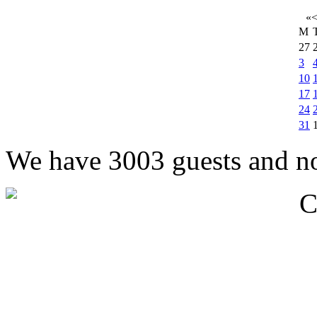
«
M
27
3
10
17
24
31
We have 3003 guests and n