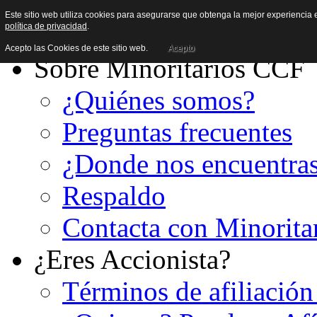
Este sitio web utiliza cookies para asegurarse que obtenga la mejor experiencia e
política de privacidad
.
Acepto las Cookies de este sitio web.
Acepto
Sobre Minoritarios CCF
¿Quiénes somos?
Preguntas frecuentes
¿Donde nos encuentra
Respaldo
Contacta con Minorita
¿Eres Accionista?
Términos de afiliación