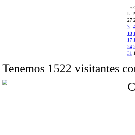
«
L
27
3
10
17
24
31
Tenemos 1522 visitantes cor