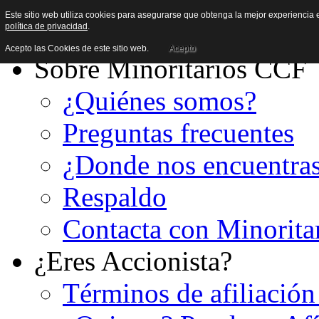
Este sitio web utiliza cookies para asegurarse que obtenga la mejor experiencia e
política de privacidad
.
Acepto las Cookies de este sitio web.
Acepto
Sobre Minoritarios CCF
¿Quiénes somos?
Preguntas frecuentes
¿Donde nos encuentra
Respaldo
Contacta con Minorita
¿Eres Accionista?
Términos de afiliación