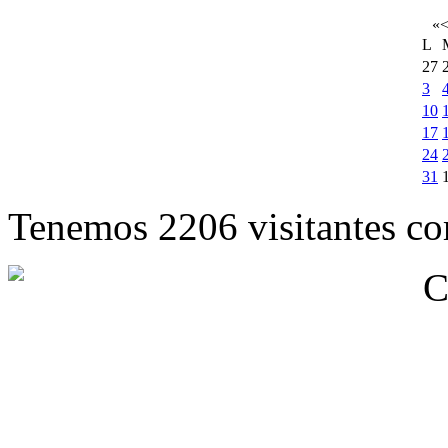
«
L
27
3
10
17
24
31
Tenemos 2206 visitantes cor