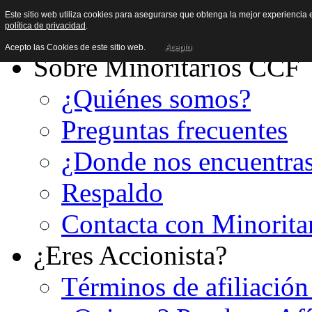
Este sitio web utiliza cookies para asegurarse que obtenga la mejor experiencia e
política de privacidad
.
Acepto las Cookies de este sitio web.
Acepto
Sobre Minoritarios CCF
¿Quiénes somos?
Preguntas frecuentes
¿Donde nos encuentra
Respaldo
Contacta con Minorita
¿Eres Accionista?
Términos de afiliación