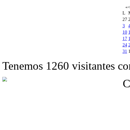
«
L
27
3
10
17
24
31
Tenemos 1260 visitantes cor