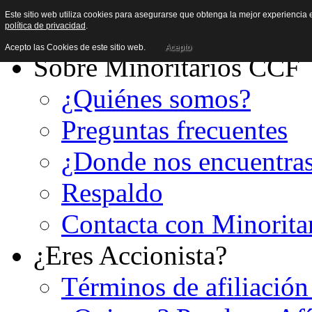
Este sitio web utiliza cookies para asegurarse que obtenga la mejor experiencia e
política de privacidad
.
Acepto las Cookies de este sitio web.
Acepto
Sobre Minoritarios CCF
¿Quiénes somos?
Preguntas frecuentes
¿Donde nos encuentra
Respaldo
Contacta con Minorita
¿Eres Accionista?
Términos de afiliación