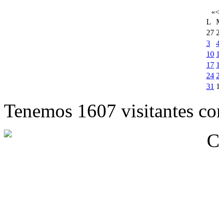
«
L
27
3
10
17
24
31
Tenemos 1607 visitantes cor