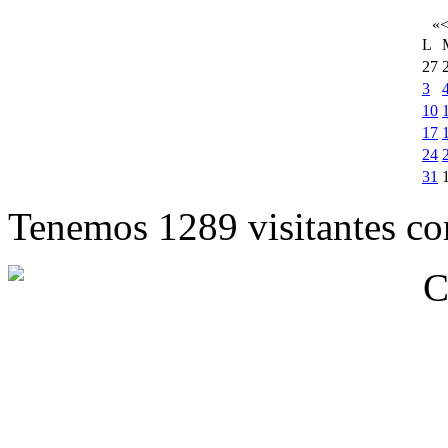
«
L
27
3
10
17
24
31
Tenemos 1289 visitantes cor