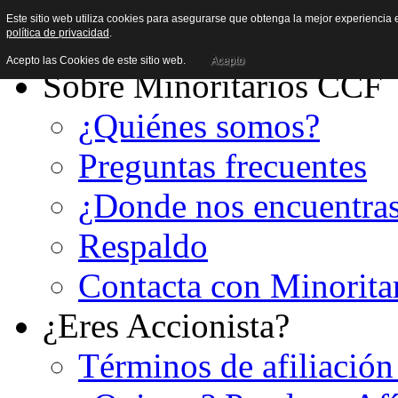
Este sitio web utiliza cookies para asegurarse que obtenga la mejor experiencia e
política de privacidad
.
Acepto las Cookies de este sitio web.
Acepto
Sobre Minoritarios CCF
¿Quiénes somos?
Preguntas frecuentes
¿Donde nos encuentra
Respaldo
Contacta con Minorita
¿Eres Accionista?
Términos de afiliación